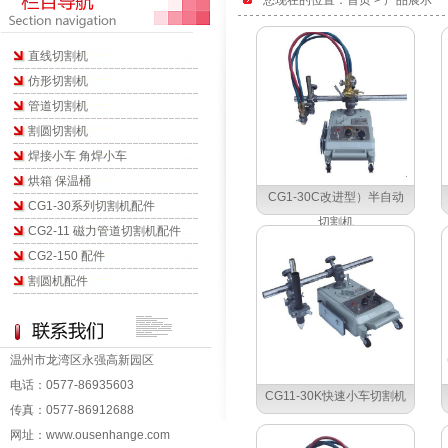
您现在的位置：首页 > 产品展示
直线切割机
仿形切割机
管道切割机
割圆切割机
焊接小车 角焊小车
烘箱 保温桶
CG1-30C改进型）半自动
CG1-30系列切割机配件
切割机
CG2-11 磁力管道切割机配件
CG2-150 配件
割圆机配件
温州市龙湾区永强高新园区
电话：0577-86935603
CG11-30K快速小车切割机
传真：0577-86912688
网址：
www.ousenhange.com